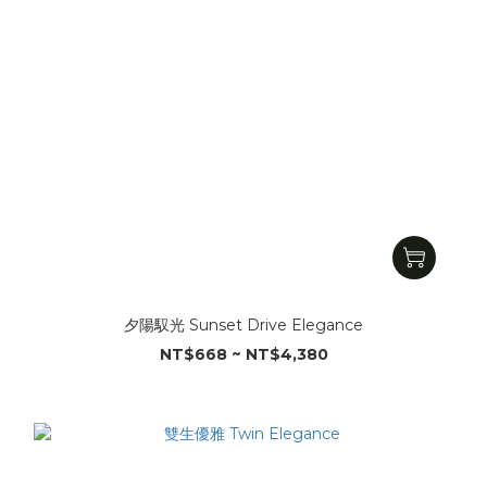
夕陽馭光 Sunset Drive Elegance
NT$668 ~ NT$4,380