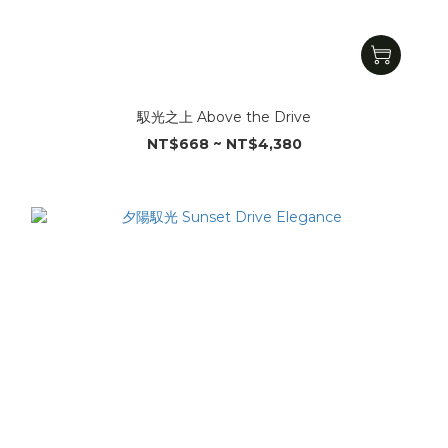
馭光之上 Above the Drive
NT$668 ~ NT$4,380