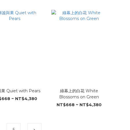
 Quiet with Pears
綠幕上的白花 White
Blossoms on Green
668 ~ NT$4,380
NT$668 ~ NT$4,380
5