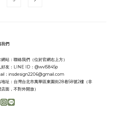
絡我們
方網站：聯絡我們（位於官網右上方）
好友：LINE ID：@wvl5845p
ail：insdesign2206@gmail.com
絡地址：台灣台北市萬華區東園街28巷58號2樓（非
體店面，不對外開放）