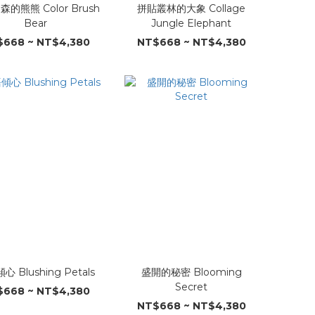
的熊熊 Color Brush
拼貼叢林的大象 Collage
Bear
Jungle Elephant
668 ~ NT$4,380
NT$668 ~ NT$4,380
 Blushing Petals
盛開的秘密 Blooming
Secret
668 ~ NT$4,380
NT$668 ~ NT$4,380