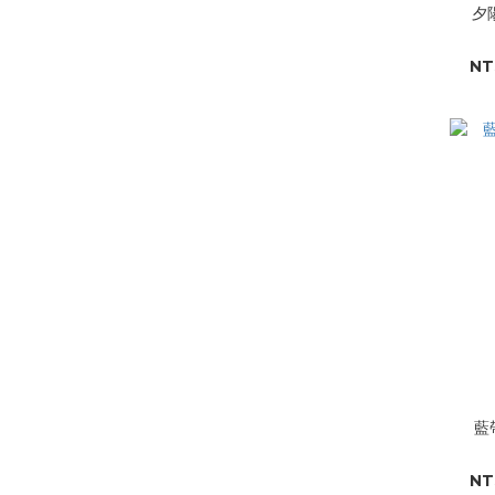
夕陽
NT
藍帶
NT