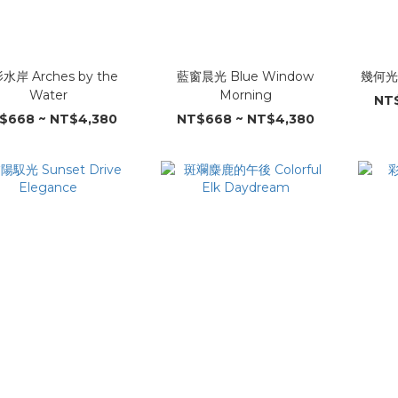
水岸 Arches by the
藍窗晨光 Blue Window
幾何光影
Water
Morning
NT$
$668 ~ NT$4,380
NT$668 ~ NT$4,380