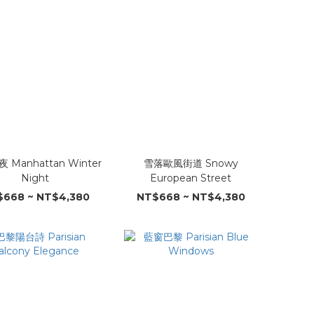
 Manhattan Winter
雪落歐風街道 Snowy
Night
European Street
668 ~ NT$4,380
NT$668 ~ NT$4,380