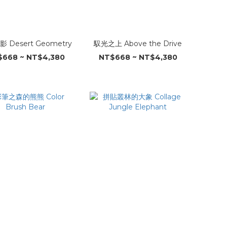
 Desert Geometry
馭光之上 Above the Drive
668 ~ NT$4,380
NT$668 ~ NT$4,380