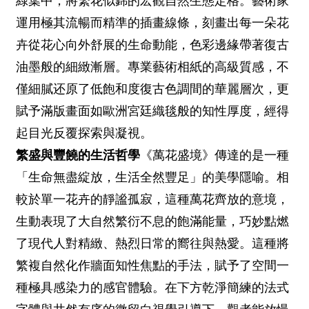
綠葉中，將繁花似錦的宏觀自然生態定格。藝術家
運用極其流暢而精準的插畫線條，刻畫出每一朵花
卉從花心向外舒展的生命動能，色彩邊緣帶著復古
油墨般的細緻漸層。專業藝術相紙的高級質感，不
僅細膩还原了低飽和度復古色調間的華麗層次，更
賦予滿版畫面如歐洲宮廷織毯般的知性厚度，經得
起目光反覆探索與凝視。
繁盛與豐饒的生活哲學
《萬花盛境》傳達的是一種
「生命無盡綻放，生活全然豐足」的美學隱喻。相
較於單一花卉的靜謐孤寂，這種萬花齊放的意境，
生動表現了大自然繁衍不息的飽滿能量，巧妙點燃
了現代人對精緻、熱烈日常的嚮往與熱愛。這種將
繁複自然化作牆面知性焦點的手法，賦予了空間一
種極具感染力的感官體驗。在下方乾淨簡練的法式