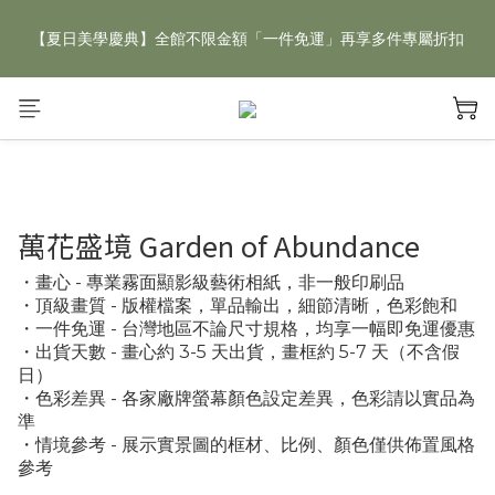
【夏日美學慶典】全館不限金額「一件免運」再享多件專屬折扣
【夏日美學慶典】全館不限金額「一件免運」再享多件專屬折扣
新手好禮 🎁 加 LINE 好友，現領 新朋友專屬見面禮 優惠券！👉
點我領取
【夏日美學慶典】全館不限金額「一件免運」再享多件專屬折扣
萬花盛境 Garden of Abundance
・畫心 - 專業霧面顯影級藝術相紙，非一般印刷品
・頂級畫質 - 版權檔案，單品輸出，細節清晰，色彩飽和
・一件免運 - 台灣地區不論尺寸規格，均享一幅即免運優惠
・出貨天數 - 畫心約 3-5 天出貨，畫框約 5-7 天（不含假
日）
・色彩差異 - 各家廠牌螢幕顏色設定差異，色彩請以實品為
準
・情境參考 - 展示實景圖的框材、比例、顏色僅供佈置風格
參考