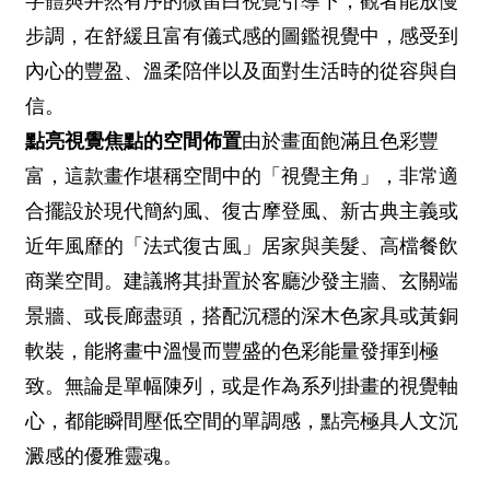
字體與井然有序的微留白視覺引導下，觀者能放慢
步調，在舒緩且富有儀式感的圖鑑視覺中，感受到
內心的豐盈、溫柔陪伴以及面對生活時的從容與自
信。
點亮視覺焦點的空間佈置
由於畫面飽滿且色彩豐
富，這款畫作堪稱空間中的「視覺主角」，非常適
合擺設於現代簡約風、復古摩登風、新古典主義或
近年風靡的「法式復古風」居家與美髮、高檔餐飲
商業空間。建議將其掛置於客廳沙發主牆、玄關端
景牆、或長廊盡頭，搭配沉穩的深木色家具或黃銅
軟裝，能將畫中溫慢而豐盛的色彩能量發揮到極
致。無論是單幅陳列，或是作為系列掛畫的視覺軸
心，都能瞬間壓低空間的單調感，點亮極具人文沉
澱感的優雅靈魂。