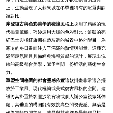
上，生動呈現了大蘋果城在冬季裡特有的喧囂與靜
謐對比。
摩登復古與色彩美學的碰撞
風格上採用了精緻的現
代插畫筆觸，巧妙運用大膽的色彩對比：鮮豔的亮
紅巴士與橘紅旗幟在藍灰調的城景中格外醒目，為
寒冷的冬日畫面注入了滿滿的熱情與能量。這種充
滿節慶氛圍且具備經典海報質感的設計，展現出洗
鍊的高級都會美學，賦予空間一份鮮活的藝術生命
力。
重塑空間格調的都會靈感佈置
這款掛畫非常適合擺
放於工業風、現代極簡或美式復古風格的空間。建
議將其掛置於客廳沙發背牆或個人辦公室視線延伸
處，其垂直的構圖能有效挑高空間視覺感。無論是
作為單幅空間主角，或是與其他都會景觀作品搭