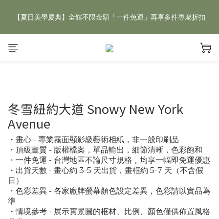
【夏日美學慶典】全館不限金額「一件免運」再享多件專屬折扣
【夏日美學慶典】全館不限金額「一件免運」再享多件專屬折扣
新手好禮 🎁 加 LINE 好友，現領 新朋友專屬見面禮 優惠券！👉
點我領取
【夏日美學慶典】全館不限金額「一件免運」再享多件專屬折扣
冬雪紐約大道 Snowy New York
Avenue
・畫心 - 專業霧面顯影級藝術相紙，非一般印刷品
・頂級畫質 - 版權檔案，單品輸出，細節清晰，色彩飽和
・一件免運 - 台灣地區不論尺寸規格，均享一幅即免運優惠
・出貨天數 - 畫心約 3-5 天出貨，畫框約 5-7 天（不含假
日）
・色彩差異 - 各家廠牌螢幕顏色設定差異，色彩請以實品為
準
・情境參考 - 展示實景圖的框材、比例、顏色僅供佈置風格