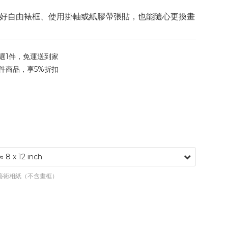
好自由裱框、使用掛軸或紙膠帶張貼，也能隨心更換畫
選1件，免運送到家
件商品，享5%折扣
專業藝術相紙（不含畫框）