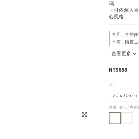
璃
・可依個人喜
心風格
全店，全館任
全店，購買二
查看更多
NT$668
尺寸
材質
: 畫心 / 