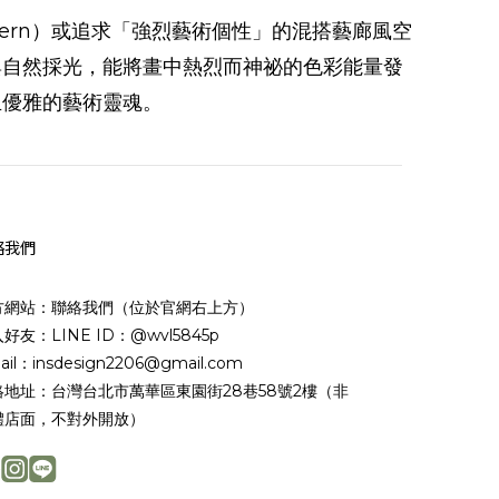
odern）或追求「強烈藝術個性」的混搭藝廊風空
與自然採光，能將畫中熱烈而神祕的色彩能量發
且優雅的藝術靈魂。
絡我們
方網站：聯絡我們（位於官網右上方）
好友：LINE ID：@wvl5845p
ail：insdesign2206@gmail.com
絡地址：台灣台北市萬華區東園街28巷58號2樓（非
體店面，不對外開放）