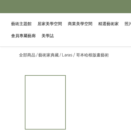
藝術主題館
居家美學空間
商業美學空間
精選藝術家
照
會員專屬藝廊
美學誌
全部商品
藝術家典藏
Laras / 哥本哈根版畫藝術
/
/