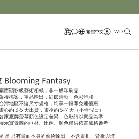
取
繁體中文
TWD
looming Fantasy
專業霧面顯影級藝術相紙，非一般印刷品
- 版權檔案，單品輸出，細節清晰，色彩飽和
- 台灣地區不論尺寸規格，均享一幅即免運優惠
 畫心約 3-5 天出貨，畫框約 5-7 天（不含假日）
- 各家廠牌螢幕顏色設定差異，色彩請以實品為準
- 展示實景圖的框材、比例、顏色僅供佈置風格參考
的是 只有畫面本身的藝術輸出，不含畫框、背板與玻