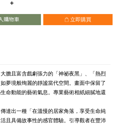
入購物車
立即購買
用大膽且富含戲劇張力的「神祕夜黑」、「熱烈
出如夢境般绚麗的靜謐當代空間。畫面中保留了
滿生命動能的藝術氣息。專業藝術相紙細膩地還
，傳達出一種「在溫慢的居家角落，享受生命純
鮮活且具備故事性的感官體驗。引導觀者在豐沛