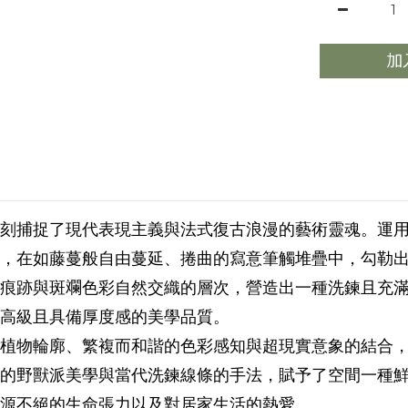
加
刻捕捉了現代表現主義與法式復古浪漫的藝術靈魂。運
，在如藤蔓般自由蔓延、捲曲的寫意筆觸堆疊中，勾勒
痕跡與斑斕色彩自然交織的層次，營造出一種洗鍊且充
高級且具備厚度感的美學品質。
植物輪廓、繁複而和諧的色彩感知與超現實意象的結合
的野獸派美學與當代洗鍊線條的手法，賦予了空間一種
源不絕的生命張力以及對居家生活的熱愛。