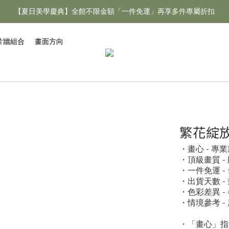
【夏日美學慶典】全館不限金額「一件免運」再享多件專屬折扣
【夏日美學慶典】全館不限金額「一件免運」再享多件專屬折扣
新手好禮 🎁 加 LINE 好友，現領 新朋友專屬見面禮 優惠券！👉點我領
片牆組合
畫面方向
【夏日美學慶典】全館不限金額「一件免運」再享多件專屬折扣
繁花綻放 B
・畫心 - 
・頂級畫質 
・一件免運 
・出貨天數 -
・色彩差異 
・情境參考 
・「畫心」指