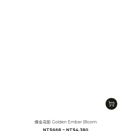
燦金花影 Golden Ember Bloom
NT$668 ~ NT$4,380