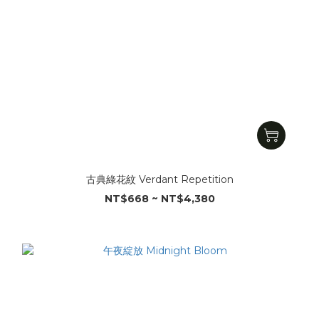
古典綠花紋 Verdant Repetition
NT$668 ~ NT$4,380