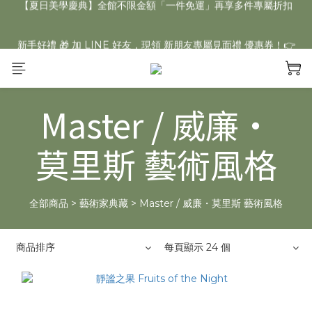
【夏日美學慶典】全館不限金額「一件免運」再享多件專屬折扣
新手好禮 🎁 加 LINE 好友，現領 新朋友專屬見面禮 優惠券！👉
點我領取
【夏日美學慶典】全館不限金額「一件免運」再享多件專屬折扣
Master / 威廉・
莫里斯 藝術風格
全部商品
>
藝術家典藏
>
Master / 威廉・莫里斯 藝術風格
商品排序
每頁顯示 24 個