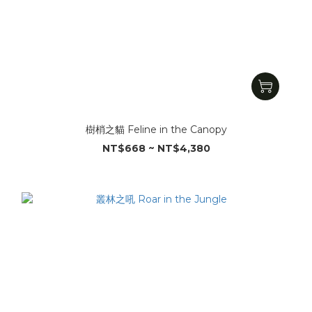
樹梢之貓 Feline in the Canopy
NT$668 ~ NT$4,380