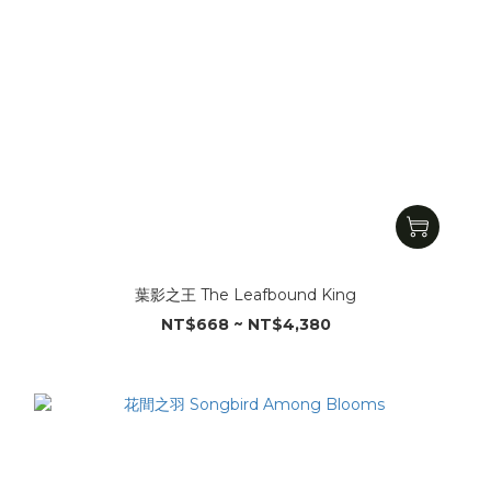
葉影之王 The Leafbound King
NT$668 ~ NT$4,380