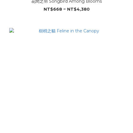
花間之羽 Songbird Among Blooms
NT$668 ~ NT$4,380