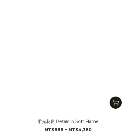
柔光花宴 Petals in Soft Flame
NT$668 ~ NT$4,380