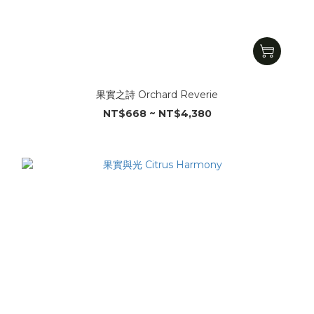
果實之詩 Orchard Reverie
NT$668 ~ NT$4,380