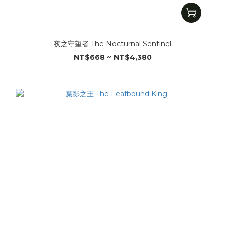
夜之守望者 The Nocturnal Sentinel
NT$668 ~ NT$4,380