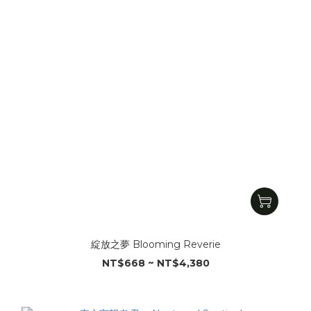
綻放之夢 Blooming Reverie
NT$668 ~ NT$4,380