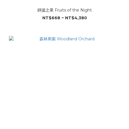
靜謐之果 Fruits of the Night
NT$668 ~ NT$4,380