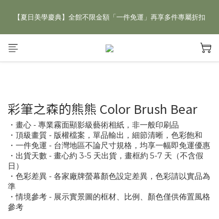
【夏日美學慶典】全館不限金額「一件免運」再享多件專屬折扣
【夏日美學慶典】全館不限金額「一件免運」再享多件專屬折扣
新手好禮 🎁 加 LINE 好友，現領 新朋友專屬見面禮 優惠券！👉
點我領取
【夏日美學慶典】全館不限金額「一件免運」再享多件專屬折扣
彩筆之森的熊熊 Color Brush Bear
・畫心 - 專業霧面顯影級藝術相紙，非一般印刷品
・頂級畫質 - 版權檔案，單品輸出，細節清晰，色彩飽和
・一件免運 - 台灣地區不論尺寸規格，均享一幅即免運優惠
・出貨天數 - 畫心約 3-5 天出貨，畫框約 5-7 天（不含假
日）
・色彩差異 - 各家廠牌螢幕顏色設定差異，色彩請以實品為
準
・情境參考 - 展示實景圖的框材、比例、顏色僅供佈置風格
參考