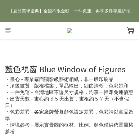
【夏日美學慶典】全館不限金額「一件免運」再享多件專屬折扣
【夏日美學慶典】全館不限金額「一件免運」再享多件專屬折扣
新手好禮 🎁 加 LINE 好友，現領 新朋友專屬見面禮 優惠券！👉
點我領取
【夏日美學慶典】全館不限金額「一件免運」再享多件專屬折扣
藍色視窗 Blue Window of Figures
・畫心 - 專業霧面顯影級藝術相紙，非一般印刷品
・頂級畫質 - 版權檔案，單品輸出，細節清晰，色彩飽和
・一件免運 - 台灣地區不論尺寸規格，均享一幅即免運優惠
・出貨天數 - 畫心約 3-5 天出貨，畫框約 5-7 天（不含假
日）
・色彩差異 - 各家廠牌螢幕顏色設定差異，色彩請以實品為
準
・情境參考 - 展示實景圖的框材、比例、顏色僅供佈置風格
參考