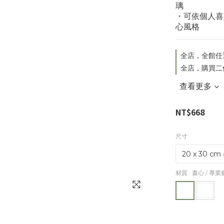
璃
・可依個人喜
心風格
全店，全館任
全店，購買二
查看更多
NT$668
尺寸
材質
: 畫心 / 