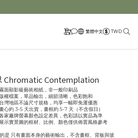
取
繁體中文
TWD
hromatic Contemplation
專業霧面顯影級藝術相紙，非一般印刷品
- 版權檔案，單品輸出，細節清晰，色彩飽和
- 台灣地區不論尺寸規格，均享一幅即免運優惠
 畫心約 3-5 天出貨，畫框約 5-7 天（不含假日）
- 各家廠牌螢幕顏色設定差異，色彩請以實品為準
- 展示實景圖的框材、比例、顏色僅供佈置風格參考
的是 只有畫面本身的藝術輸出，不含畫框、背板與玻