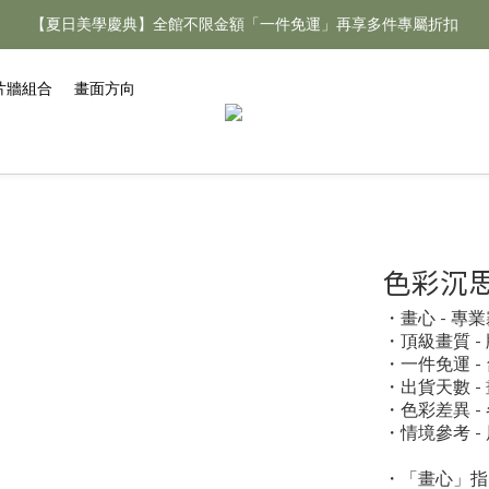
【夏日美學慶典】全館不限金額「一件免運」再享多件專屬折扣
【夏日美學慶典】全館不限金額「一件免運」再享多件專屬折扣
新手好禮 🎁 加 LINE 好友，現領 新朋友專屬見面禮 優惠券！👉點我領
片牆組合
畫面方向
【夏日美學慶典】全館不限金額「一件免運」再享多件專屬折扣
色彩沉思 C
・畫心 - 
・頂級畫質 
・一件免運 
・出貨天數 -
・色彩差異 
・情境參考 
・「畫心」指