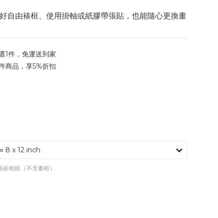
好自由裱框、使用掛軸或紙膠帶張貼，也能隨心更換畫
選1件，免運送到家
件商品，享5%折扣
專業藝術相紙（不含畫框）