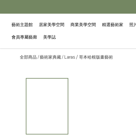
藝術主題館
居家美學空間
商業美學空間
精選藝術家
照
會員專屬藝廊
美學誌
全部商品
藝術家典藏
Laras / 哥本哈根版畫藝術
/
/