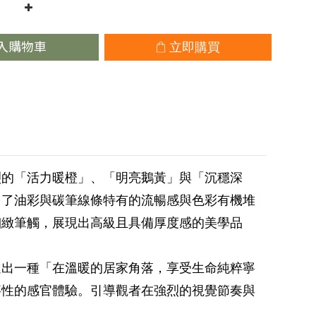
入購物車
立即購買
烈的「活力暖橙」、「明亮鵝黃」與「沉穩深
留了油彩與碳筆線條特有的流暢感與色彩有機堆
細緻筆觸，展現出高級且具備厚度感的美學品
達出一種「在溫暖的居家角落，享受生命純粹寧
事性的感官體驗。引導觀者在強烈的視覺節奏與