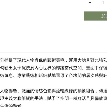
加
刻捕捉了現代人物肖像的藝術靈魂，運用大膽且對比強
勾勒出女子沉浸於內心世界的靜謐當代空間。畫面中保
術氣息。專業藝術相紙細膩地還原了色塊間的層次感與
人物姿態、飽滿的情感色彩與流暢線條的抽象組合，傳
現主義大膽筆觸的手法，賦予了空間一種鮮活且具備故
生活的熱愛。