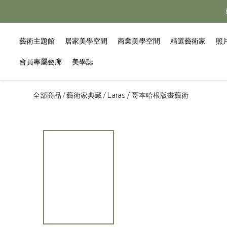
藝術主題館
居家美學空間
商業美學空間
精選藝術家
照
會員專屬藝廊
美學誌
全部商品
藝術家典藏
Laras / 哥本哈根版畫藝術
/
/