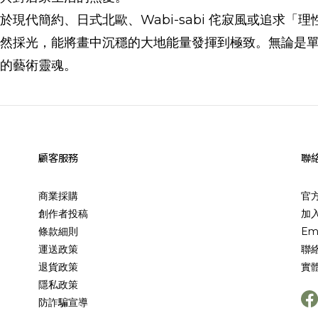
於現代簡約、日式北歐、Wabi-sabi 侘寂風或追求
然採光，能將畫中沉穩的大地能量發揮到極致。無論是
的藝術靈魂。
顧客服務
聯
商業採購
官
創作者投稿
加入
條款細則
Em
運送政策
聯
退貨政策
實
隱私政策
防詐騙宣導