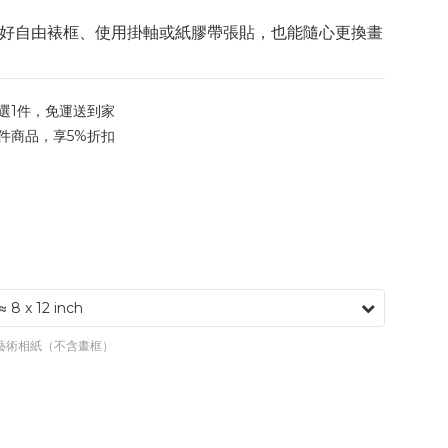
好自由裱框、使用掛軸或紙膠帶張貼，也能隨心更換畫
選1件，免運送到家
件商品，享5%折扣
專業藝術相紙（不含畫框）