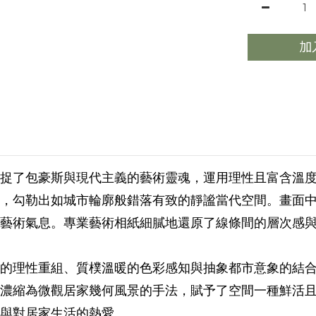
加
捉了包豪斯與現代主義的藝術靈魂，運用理性且富含溫
，勾勒出如城市輪廓般錯落有致的靜謐當代空間。畫面
藝術氣息。專業藝術相紙細膩地還原了線條間的層次感
的理性重組、質樸溫暖的色彩感知與抽象都市意象的結
濃縮為微觀居家幾何風景的手法，賦予了空間一種鮮活
與對居家生活的熱愛。