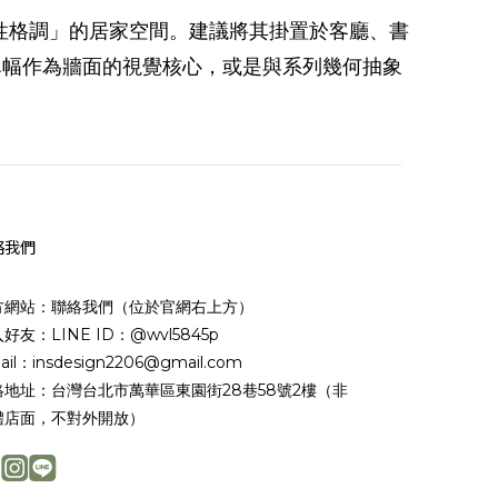
「理性格調」的居家空間。建議將其掛置於客廳、書
單幅作為牆面的視覺核心，或是與系列幾何抽象
絡我們
方網站：聯絡我們（位於官網右上方）
好友：LINE ID：@wvl5845p
ail：insdesign2206@gmail.com
絡地址：台灣台北市萬華區東園街28巷58號2樓（非
體店面，不對外開放）