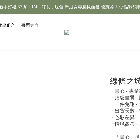
新手好禮 🎁 加 LINE 好友，現領 新朋友專屬見面禮 優惠券！👉點我領
【夏日美學慶典】全館不限金額「一件免運」再享多件專屬折扣
【夏日美學慶典】全館不限金額「一件免運」再享多件專屬折扣
片牆組合
畫面方向
線條之城 G
・畫心 - 
・頂級畫質 
・一件免運 
・出貨天數 -
・色彩差異 
・情境參考 
・「畫心」指