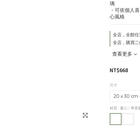
璃
・可依個人喜
心風格
全店，全館任
全店，購買二
查看更多
NT$668
尺寸
材質
: 畫心 / 