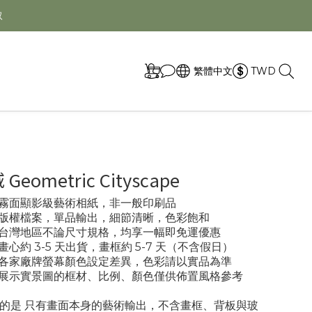
取
繁體中文
TWD
eometric Cityscape
專業霧面顯影級藝術相紙，非一般印刷品
- 版權檔案，單品輸出，細節清晰，色彩飽和
- 台灣地區不論尺寸規格，均享一幅即免運優惠
 畫心約 3-5 天出貨，畫框約 5-7 天（不含假日）
- 各家廠牌螢幕顏色設定差異，色彩請以實品為準
- 展示實景圖的框材、比例、顏色僅供佈置風格參考
的是 只有畫面本身的藝術輸出，不含畫框、背板與玻