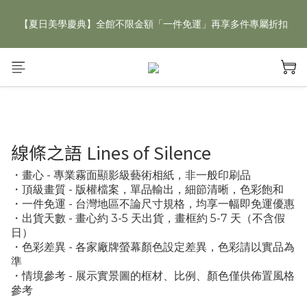
【夏日美學慶典】全館不限金額「一件免運」再享多件專屬折扣
【夏日美學慶典】全館不限金額「一件免運」再享多件專屬折扣
新手好禮 🎁 加 LINE 好友，現領 新朋友專屬見面禮 優惠券！👉
點我領取
【夏日美學慶典】全館不限金額「一件免運」再享多件專屬折扣
線條之語 Lines of Silence
・畫心 - 專業霧面顯影級藝術相紙，非一般印刷品
・頂級畫質 - 版權檔案，單品輸出，細節清晰，色彩飽和
・一件免運 - 台灣地區不論尺寸規格，均享一幅即免運優惠
・出貨天數 - 畫心約 3-5 天出貨，畫框約 5-7 天（不含假
日）
・色彩差異 - 各家廠牌螢幕顏色設定差異，色彩請以實品為
準
・情境參考 - 展示實景圖的框材、比例、顏色僅供佈置風格
參考