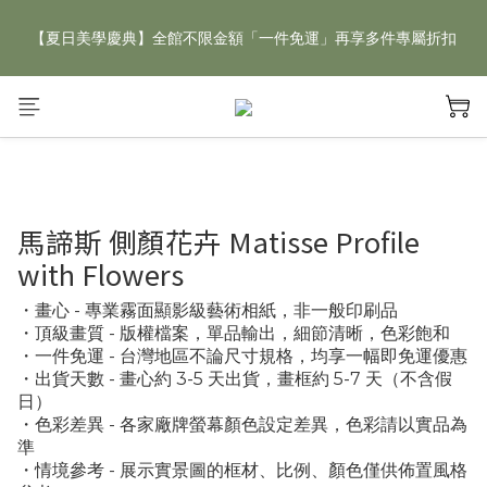
【夏日美學慶典】全館不限金額「一件免運」再享多件專屬折扣
【夏日美學慶典】全館不限金額「一件免運」再享多件專屬折扣
新手好禮 🎁 加 LINE 好友，現領 新朋友專屬見面禮 優惠券！👉
點我領取
【夏日美學慶典】全館不限金額「一件免運」再享多件專屬折扣
馬諦斯 側顏花卉 Matisse Profile
with Flowers
・畫心 - 專業霧面顯影級藝術相紙，非一般印刷品
・頂級畫質 - 版權檔案，單品輸出，細節清晰，色彩飽和
・一件免運 - 台灣地區不論尺寸規格，均享一幅即免運優惠
・出貨天數 - 畫心約 3-5 天出貨，畫框約 5-7 天（不含假
日）
・色彩差異 - 各家廠牌螢幕顏色設定差異，色彩請以實品為
準
・情境參考 - 展示實景圖的框材、比例、顏色僅供佈置風格