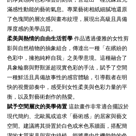
滿感性動能的藝術氣息。專業藝術相紙細膩地還原
了色塊間的層次感與畫布紋理，展現出高級且具備
厚度感的美學品質。
柔美與熱情的自由生活哲學
作品透過優雅的女性剪
影與自然植物的抽象組合，傳達出一種「在繽紛的
色彩中，擁抱純粹自我」之美學意境。這種融合了
具象輪廓與野獸派超現實色彩的手法，賦予了空間
一種鮮活且具備故事性的感官體驗，引導觀者在明
快的視覺節奏中，感受到女性柔美與色彩力量的平
衡，以及對藝術創作的熱愛。
賦予空間層次的美學佈置
這款畫作非常適合擺設於
現代簡約、北歐風或追求「藝術感」的居家與藝文
空間。建議將其掛置於白色或米色系牆面，搭配簡
潔的木質家具與室內綠植，能將畫中生機勃勃的色