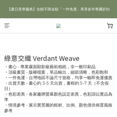
【夏日美學慶典】全館不限金額「一件免運」再享多件專屬折扣
【夏日美學慶典】全館不限金額「一件免運」再享多件專屬折扣
新手好禮 🎁 加 LINE 好友，現領 新朋友專屬見面禮 優惠券！👉
點我領取
【夏日美學慶典】全館不限金額「一件免運」再享多件專屬折扣
綠意交織 Verdant Weave
・畫心 - 專業霧面顯影級藝術相紙，非一般印刷品
・頂級畫質 - 版權檔案，單品輸出，細節清晰，色彩飽和
・一件免運 - 台灣地區不論尺寸規格，均享一幅即免運優惠
・出貨天數 - 畫心約 3-5 天出貨，畫框約 5-7 天（不含假
日）
・色彩差異 - 各家廠牌螢幕顏色設定差異，色彩請以實品為
準
・情境參考 - 展示實景圖的框材、比例、顏色僅供佈置風格
參考