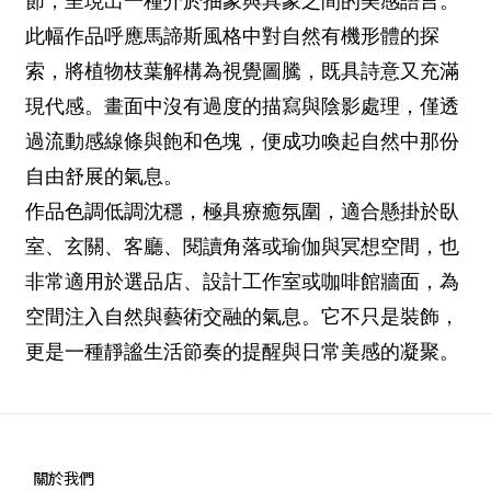
節，呈現出一種介於抽象與具象之間的美感語言。
此幅作品呼應馬諦斯風格中對自然有機形體的探
索，將植物枝葉解構為視覺圖騰，既具詩意又充滿
現代感。畫面中沒有過度的描寫與陰影處理，僅透
過流動感線條與飽和色塊，便成功喚起自然中那份
自由舒展的氣息。
作品色調低調沈穩，極具療癒氛圍，適合懸掛於臥
室、玄關、客廳、閱讀角落或瑜伽與冥想空間，也
非常適用於選品店、設計工作室或咖啡館牆面，為
空間注入自然與藝術交融的氣息。它不只是裝飾，
更是一種靜謐生活節奏的提醒與日常美感的凝聚。
關於我們