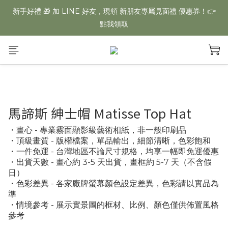
【夏日美學慶典】全館不限金額「一件免運」再享多件專屬折扣
新手好禮 🎁 加 LINE 好友，現領 新朋友專屬見面禮 優惠券！👉
點我領取
【夏日美學慶典】全館不限金額「一件免運」再享多件專屬折扣
馬諦斯 紳士帽 Matisse Top Hat
・畫心 - 專業霧面顯影級藝術相紙，非一般印刷品
・頂級畫質 - 版權檔案，單品輸出，細節清晰，色彩飽和
・一件免運 - 台灣地區不論尺寸規格，均享一幅即免運優惠
・出貨天數 - 畫心約 3-5 天出貨，畫框約 5-7 天（不含假
日）
・色彩差異 - 各家廠牌螢幕顏色設定差異，色彩請以實品為
準
・情境參考 - 展示實景圖的框材、比例、顏色僅供佈置風格
參考