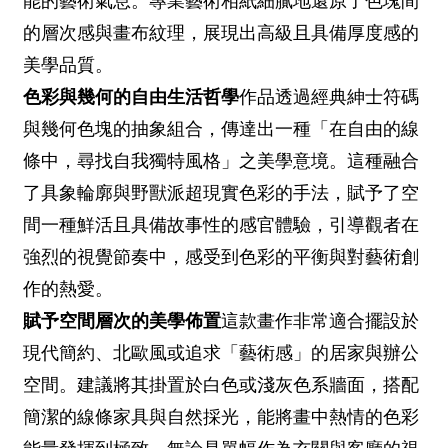
能的藝術氣息。專業藝術相紙細膩地還原了色塊間
的層次感與畫布紋理，展現出高級且具備厚度感的
美學品質。
色彩與幾何的自由生活哲學
作品透過經典紳士符碼
與幾何色塊的抽象組合，傳達出一種「在自由的線
條中，尋找自我獨特風格」之美學意境。這種融合
了具象輪廓與野獸派超現實色彩的手法，賦予了空
間一種鮮活且具備故事性的感官體驗，引導觀者在
強烈的視覺節奏中，感受到色彩的平衡與對藝術創
作的熱愛。
賦予空間層次的美學佈置
這款畫作非常適合擺設於
現代簡約、北歐風或追求「藝術感」的居家與辦公
空間。建議將其掛置於白色或淺灰色系牆面，搭配
簡潔的線條家具與自然採光，能將畫中熱情的色彩