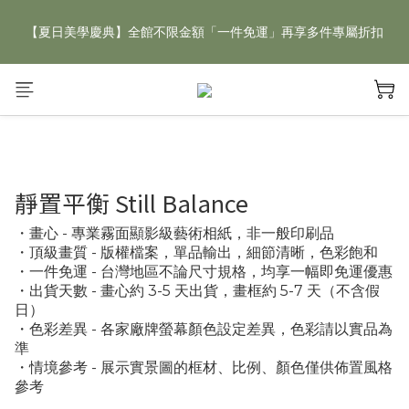
【夏日美學慶典】全館不限金額「一件免運」再享多件專屬折扣
【夏日美學慶典】全館不限金額「一件免運」再享多件專屬折扣
新手好禮 🎁 加 LINE 好友，現領 新朋友專屬見面禮 優惠券！👉
點我領取
【夏日美學慶典】全館不限金額「一件免運」再享多件專屬折扣
靜置平衡 Still Balance
・畫心 - 專業霧面顯影級藝術相紙，非一般印刷品
・頂級畫質 - 版權檔案，單品輸出，細節清晰，色彩飽和
・一件免運 - 台灣地區不論尺寸規格，均享一幅即免運優惠
・出貨天數 - 畫心約 3-5 天出貨，畫框約 5-7 天（不含假
日）
・色彩差異 - 各家廠牌螢幕顏色設定差異，色彩請以實品為
準
・情境參考 - 展示實景圖的框材、比例、顏色僅供佈置風格
參考