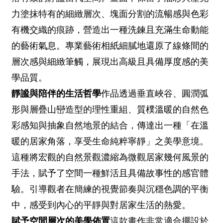
力塗抹特有的細緻層次、塊面分割的流暢感與色彩
有機交織的痕跡，營造出一種洗鍊且充滿生命動能
的藝術氣息。專業藝術相紙細膩地還原了線條間的
層次感與細緻筆觸，展現出高級且具備厚度感的美
學品質。
靜謐與陪伴的生活哲學
作品透過垂直峽谷、圓潤弧
形與層疊山巒造型的理性重組、質樸溫暖的自然色
彩感知與抽象自然地景的結合，傳達出一種「在溫
暖的居家角落，享受生命純粹寧靜」之美學意境。
這種將宏觀的自然景觀濃縮為微觀居家幾何風景的
手法，賦予了空間一種鮮活且具備故事性的感官體
驗。引導觀者在簡練的視覺節奏與沉穩色調的平衡
中，感受到內心的平靜與對居家生活的熱愛。
賦予空間層次的美學佈置
這款畫作非常適合擺設於