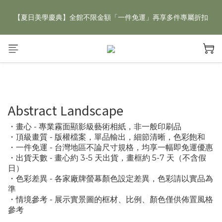
【夏日美學慶典】全館不限金額「一件免運」再享多件專屬折扣
【夏日美學慶典】全館不限金額「一件免運」再享多件專屬折扣
新手好禮 🎁 加 LINE 好友，現領 新朋友專屬見面禮 優惠券！👉
點我領取
【夏日美學慶典】全館不限金額「一件免運」再享多件專屬折扣
Abstract Landscape
・畫心 - 專業霧面顯影級藝術相紙，非一般印刷品
・頂級畫質 - 版權檔案，單品輸出，細節清晰，色彩飽和
・一件免運 - 台灣地區不論尺寸規格，均享一幅即免運優惠
・出貨天數 - 畫心約 3-5 天出貨，畫框約 5-7 天（不含假
日）
・色彩差異 - 各家廠牌螢幕顏色設定差異，色彩請以實品為
準
・情境參考 - 展示實景圖的框材、比例、顏色僅供佈置風格
參考