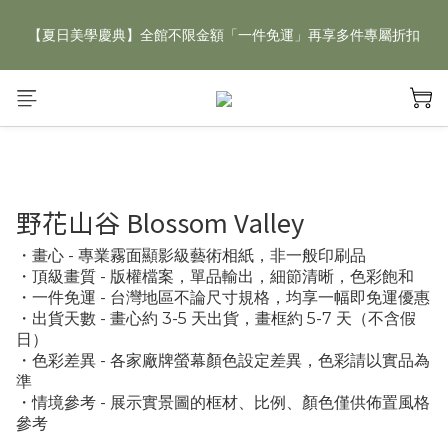
【夏日美學慶典】全館不限金額「一件免運」再享多件專屬折扣
【夏日美學慶典】全館不限金額「一件免運」再享多件專屬折扣
新手好禮 🎁 加 LINE 好友，現領 新朋友專屬見面禮 優惠券！👉
點我領取
【夏日美學慶典】全館不限金額「一件免運」再享多件專屬折扣
野花山谷 Blossom Valley
・畫心 - 專業霧面顯影級藝術相紙，非一般印刷品
・頂級畫質 - 版權檔案，單品輸出，細節清晰，色彩飽和
・一件免運 - 台灣地區不論尺寸規格，均享一幅即免運優惠
・出貨天數 - 畫心約 3-5 天出貨，畫框約 5-7 天（不含假
日）
・色彩差異 - 各家廠牌螢幕顏色設定差異，色彩請以實品為
準
・情境參考 - 展示實景圖的框材、比例、顏色僅供佈置風格
參考