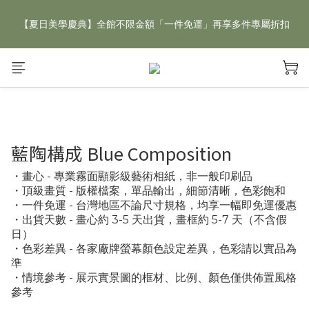
【夏日美學慶典】全館不限金額「一件免運」再享多件專屬折扣
【夏日美學慶典】全館不限金額「一件免運」再享多件專屬折扣
新手好禮 🎁 加 LINE 好友，現領 新朋友專屬見面禮 優惠券！👉
點我領取
【夏日美學慶典】全館不限金額「一件免運」再享多件專屬折扣
藍陶構成 Blue Composition
・畫心 - 專業霧面顯影級藝術相紙，非一般印刷品
・頂級畫質 - 版權檔案，單品輸出，細節清晰，色彩飽和
・一件免運 - 台灣地區不論尺寸規格，均享一幅即免運優惠
・出貨天數 - 畫心約 3-5 天出貨，畫框約 5-7 天（不含假
日）
・色彩差異 - 各家廠牌螢幕顏色設定差異，色彩請以實品為
準
・情境參考 - 展示實景圖的框材、比例、顏色僅供佈置風格
參考