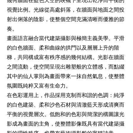
幾何牆面在藍色天空的映襯下呈現出乾淨而平衡的
視覺比例。光線從高處斜落，在牆面與地面之間投
射出俐落的陰影，使整個空間充滿清晰而優雅的節
奏。
畫面語言融合當代建築攝影與極簡主義美學。平滑
的白色牆面、柔和曲線的拱門以及層層上升的階
梯，共同構成富有秩序感的幾何結構。光影在牆面
之間流動，使空間呈現出雕塑般的立體感，而點綴
其中的仙人掌則為畫面帶來一抹自然氣息，使整體
氛圍既純粹又富有生命力。
在色彩運用上，作品採用克制而和諧的色調：純淨
的白色建築、柔和沙色石材與清澈藍天形成清爽而
平衡的視覺層次。低飽和的色彩與簡潔的構圖讓光
影成為畫面的主角，使整體影像既具有當代建築攝