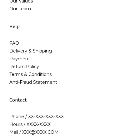
Our Values
Our Team
Help
FAQ
Delivery & Shipping
Payment
Return Policy
Terms & Conditions
Anti-Fraud Statement
Contact
Phone / XX-XXX-XXX-XXX
Hours / XXXX-XXXX
Mail / XXX@XXXX.COM