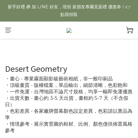
【夏日美學慶典】全館不限金額「一件免運」再享多件專屬折扣
新手好禮 🎁 加 LINE 好友，現領 新朋友專屬見面禮 優惠券！👉
點我領取
【夏日美學慶典】全館不限金額「一件免運」再享多件專屬折扣
Desert Geometry
・畫心 - 專業霧面顯影級藝術相紙，非一般印刷品
・頂級畫質 - 版權檔案，單品輸出，細節清晰，色彩飽和
・一件免運 - 台灣地區不論尺寸規格，均享一幅即免運優惠
・出貨天數 - 畫心約 3-5 天出貨，畫框約 5-7 天（不含假
日）
・色彩差異 - 各家廠牌螢幕顏色設定差異，色彩請以實品為
準
・情境參考 - 展示實景圖的框材、比例、顏色僅供佈置風格
參考