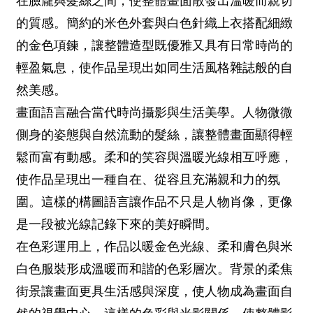
在臉龐與髮絲之間，使整體畫面散發出溫暖而親切
的質感。簡約的米色外套與白色針織上衣搭配細緻
的金色項鍊，讓整體造型既優雅又具有日常時尚的
輕盈氣息，使作品呈現出如同生活風格雜誌般的自
然美感。
畫面語言融合當代時尚攝影與生活美學。人物微微
側身的姿態與自然流動的髮絲，讓整體畫面顯得輕
鬆而富有動感。柔和的笑容與溫暖光線相互呼應，
使作品呈現出一種自在、從容且充滿親和力的氛
圍。這樣的構圖語言讓作品不只是人物肖像，更像
是一段被光線記錄下來的美好瞬間。
在色彩運用上，作品以暖金色光線、柔和膚色與米
白色服裝形成溫暖而和諧的色彩層次。背景的柔焦
街景讓畫面更具生活感與深度，使人物成為畫面自