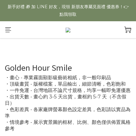
【夏日美學慶典】全館不限金額「一件免運」再享多件專屬折扣
新手好禮 🎁 加 LINE 好友，現領 新朋友專屬見面禮 優惠券！👉
點我領取
【夏日美學慶典】全館不限金額「一件免運」再享多件專屬折扣
Golden Hour Smile
・畫心 - 專業霧面顯影級藝術相紙，非一般印刷品
・頂級畫質 - 版權檔案，單品輸出，細節清晰，色彩飽和
・一件免運 - 台灣地區不論尺寸規格，均享一幅即免運優惠
・出貨天數 - 畫心約 3-5 天出貨，畫框約 5-7 天（不含假
日）
・色彩差異 - 各家廠牌螢幕顏色設定差異，色彩請以實品為
準
・情境參考 - 展示實景圖的框材、比例、顏色僅供佈置風格
參考