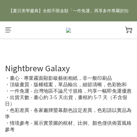
【夏日美學慶典】全館不限金額「一件免運」再享多件專屬折扣
【夏日美學慶典】全館不限金額「一件免運」再享多件專屬折扣
新手好禮 🎁 加 LINE 好友，現領 新朋友專屬見面禮 優惠券！👉
點我領取
【夏日美學慶典】全館不限金額「一件免運」再享多件專屬折扣
Nightbrew Galaxy
・畫心 - 專業霧面顯影級藝術相紙，非一般印刷品
・頂級畫質 - 版權檔案，單品輸出，細節清晰，色彩飽和
・一件免運 - 台灣地區不論尺寸規格，均享一幅即免運優惠
・出貨天數 - 畫心約 3-5 天出貨，畫框約 5-7 天（不含假
日）
・色彩差異 - 各家廠牌螢幕顏色設定差異，色彩請以實品為
準
・情境參考 - 展示實景圖的框材、比例、顏色僅供佈置風格
參考