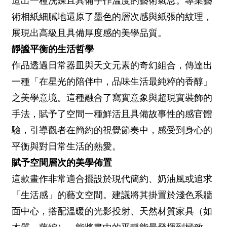
造出一種洗鍊且具備手作溫度的藝術氣息。專業藝
術相紙細膩地還原了墨色的層次感與紙張的紋理，
展現出高級且具備厚度感的美學品質。
靜謐平衡的生活哲學
作品透過日常器皿與天文元素的奇幻組合，傳達出
一種「在星光的陪伴中，品味生活最純粹的香醇」
之美學意境。這種融合了寫實意象與超現實裝飾的
手法，賦予了空間一種鮮活且具備故事性的感官體
驗，引導觀者在簡約的視覺節奏中，感受到身心的
平衡與對日常生活的熱愛。
賦予空間層次的美學佈置
這款畫作非常適合擺設於現代簡約、奶油風或追求
「生活感」的藝文空間。建議將其掛置於淺色系牆
面中心，搭配溫暖的光影投射、天然材質家具（如