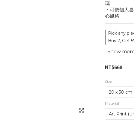
璃
・可依個人喜
心風格
Pick any pie
Buy 2, Get 5
Show mor
NT$668
Size
Material