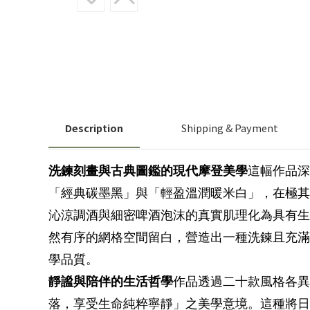
Description
Shipping & Payment
洗鍊刻畫與古典圖鑑的現代摩登美學
這幅作品深
「經典碳墨黑」與「輕盈溫潤暖米白」，在極其細
沁涼調酒與細密啤酒泡沫的真實肌理化為具有生
然有序的網格空間留白，營造出一種洗鍊且充滿
學品質。
靜謐與陪伴的生活哲學
作品透過二十款風格各異
落，享受生命純粹寧靜」之美學意境。這種將日