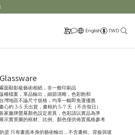
取
English
TWD
 Glassware
專業霧面顯影級藝術相紙，非一般印刷品
- 版權檔案，單品輸出，細節清晰，色彩飽和
- 台灣地區不論尺寸規格，均享一幅即免運優惠
 畫心約 3-5 天出貨，畫框約 5-7 天（不含假日）
- 各家廠牌螢幕顏色設定差異，色彩請以實品為準
- 展示實景圖的框材、比例、顏色僅供佈置風格參考
的是 只有畫面本身的藝術輸出，不含畫框、背板與玻