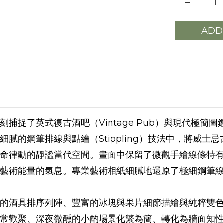
ADD
刻捕捉了英式復古酒吧（Vintage Pub）與現代極簡
膩的鋼筆排線與點繪（Stippling）技法中，將威
命律動的靜謐當代空間。畫面中保留了微觀手繪線條特
藝術能量的氣息。專業藝術相紙細膩地還原了極細鋼筆
的酒具排序列陣、豐富的冰塊與果片細節描繪與純粹雙
常歡聚、深夜微醺的小酌場景化繁為簡、轉化為牆面知