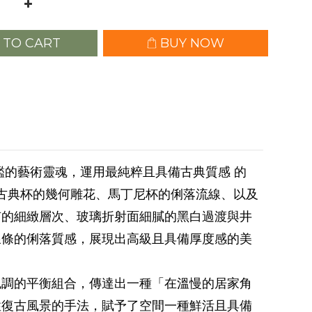
 TO CART
BUY NOW
圖鑑的藝術靈魂，運用最純粹且具備古典質感 的
士忌古典杯的幾何雕花、馬丁尼杯的俐落流線、以及
有的細緻層次、玻璃折射面細膩的黑白過渡與井
線條的俐落質感，展現出高級且具備厚度感的美
色調的平衡組合，傳達出一種「在溫慢的居家角
性復古風景的手法，賦予了空間一種鮮活且具備