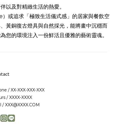
陪伴以及對精緻生活的熱愛。
tyle）或追求「極致生活儀式感」的居家與餐飲空
具、黃銅復古燈具與自然採光，能將畫中沉穩而
能為您的環境注入一份鮮活且優雅的藝術靈魂。
tact
ne / XX-XXX-XXX-XXX
rs / XXXX-XXXX
il / XXX@XXXX.COM