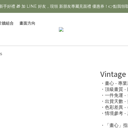
新手好禮 🎁 加 LINE 好友，現領 新朋友專屬見面禮 優惠券！👉點我領
【夏日美學慶典】全館不限金額「一件免運」再享多件專屬折扣
【夏日美學慶典】全館不限金額「一件免運」再享多件專屬折扣
片牆組合
畫面方向
s
Vintage
・畫心 - 
・頂級畫質 
・一件免運 
・出貨天數 -
・色彩差異 
・情境參考 
・「畫心」指