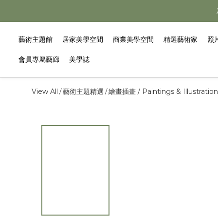
藝術主題館
居家美學空間
商業美學空間
精選藝術家
照
會員專屬藝廊
美學誌
View All
藝術主題精選
繪畫插畫 / Paintings & Illustration
/
/