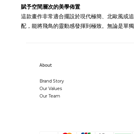
賦予空間層次的美學佈置
這款畫作非常適合擺設於現代極簡、北歐風或追
配，能將飛鳥的靈動感發揮到極致。無論是單獨
About
Brand Story
Our Values
Our Team