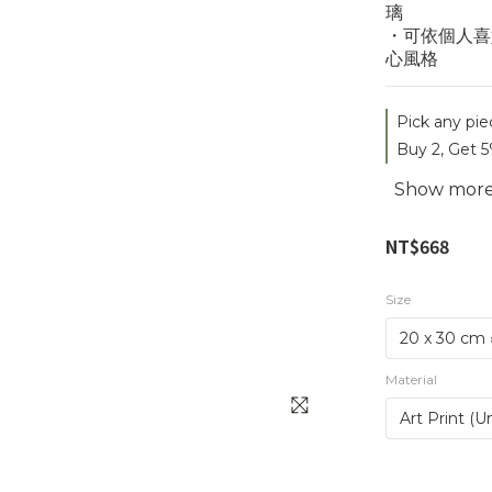
璃
・可依個人喜
心風格
Pick any pie
Buy 2, Get 5
Show mor
NT$668
Size
Material