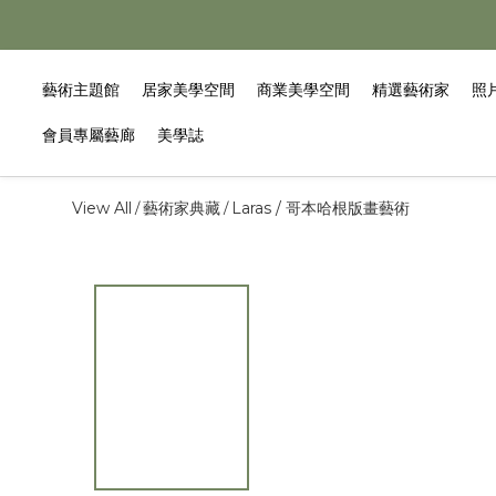
藝術主題館
居家美學空間
商業美學空間
精選藝術家
照
會員專屬藝廊
美學誌
View All
藝術家典藏
Laras / 哥本哈根版畫藝術
/
/