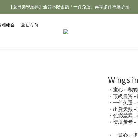
【夏日美學慶典】全館不限金額「一件免運」再享多件專屬折扣
【夏日美學慶典】全館不限金額「一件免運」再享多件專屬折扣
新手好禮 🎁 加 LINE 好友，現領 新朋友專屬見面禮 優惠券！👉點我領
片牆組合
畫面方向
【夏日美學慶典】全館不限金額「一件免運」再享多件專屬折扣
Wings i
・畫心 - 
・頂級畫質 
・一件免運 
・出貨天數 -
・色彩差異 
・情境參考 
・「畫心」指