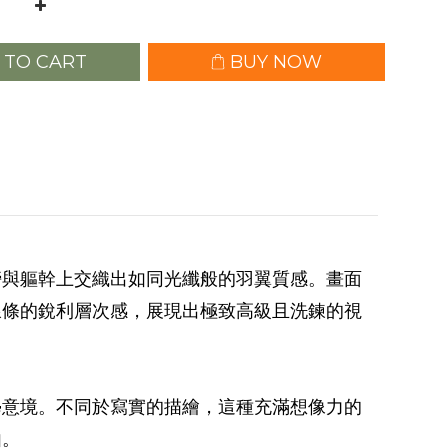
 TO CART
BUY NOW
膀與軀幹上交織出如同光纖般的羽翼質感。畫面
線條的銳利層次感，展現出極致高級且洗鍊的視
學意境。不同於寫實的描繪，這種充滿想像力的
由。