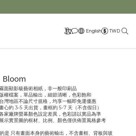
取
English
TWD
n Bloom
專業霧面顯影級藝術相紙，非一般印刷品
- 版權檔案，單品輸出，細節清晰，色彩飽和
- 台灣地區不論尺寸規格，均享一幅即免運優惠
 畫心約 3-5 天出貨，畫框約 5-7 天（不含假日）
- 各家廠牌螢幕顏色設定差異，色彩請以實品為準
- 展示實景圖的框材、比例、顏色僅供佈置風格參考
的是 只有畫面本身的藝術輸出，不含畫框、背板與玻