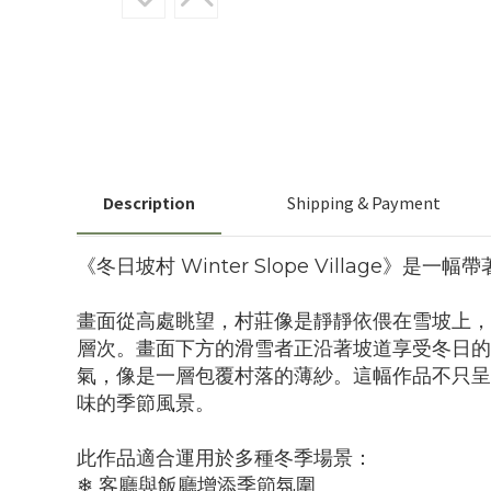
Description
Shipping & Payment
《冬日坡村 Winter Slope Village》
畫面從高處眺望，村莊像是靜靜依偎在雪坡上，
層次。畫面下方的滑雪者正沿著坡道享受冬日的
氣，像是一層包覆村落的薄紗。這幅作品不只呈
味的季節風景。
此作品適合運用於多種冬季場景：
❄ 客廳與飯廳增添季節氛圍