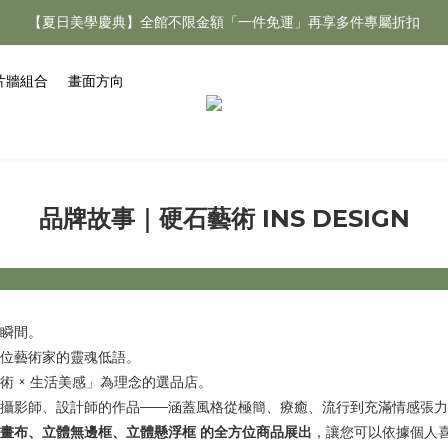
【夏日美學慶典】全館不限金額「一件免運」再享多件專屬折扣
【夏日美學慶典】全館不限金額「一件免運」再享多件專屬折扣
新手好禮 🎁 加 LINE 好友，現領 新朋友專屬見面禮 優惠券！👉點我領
片牆組合
畫面方向
【夏日美學慶典】全館不限金額「一件免運」再享多件專屬折扣
品牌故事｜硬石藝術 INS DESIGN
瞬間。
位藝術家的靈魂低語。
術 × 生活美感」為理念的選品店。
攝影師、設計師的作品——涵蓋風格從極簡、療癒、流行到充滿情感張力
畫布
、立體無邊框
、立體懸浮框 的全方位商品展出
，讓您可以依據個人