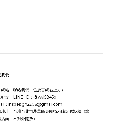
絡我們
方網站：聯絡我們（位於官網右上方）
好友：LINE ID：@wvl5845p
ail：insdesign2206@gmail.com
絡地址：台灣台北市萬華區東園街28巷58號2樓（非
體店面，不對外開放）