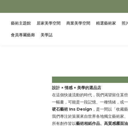
藝術主題館
居家美學空間
商業美學空間
精選藝術家
照
會員專屬藝廊
美學誌
設計 × 情感 × 美學的選品店
在這個快速流動的時代，我們渴望留住某些
一幅畫，可能是一段記憶、一種情緒，或一
硬石藝術 Ins Design
，是一間以「收藏藝
我們專注於策展來自世界各地獨立藝術家、
所有創作皆以
藝術相紙作品、高質感霧面油