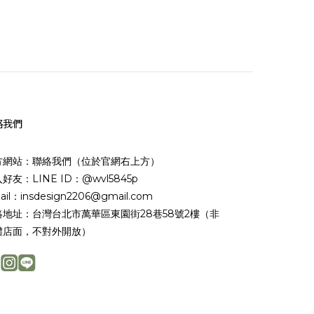
絡我們
方網站：聯絡我們（位於官網右上方）
好友：LINE ID：@wvl5845p
ail：insdesign2206@gmail.com
絡地址：台灣台北市萬華區東園街28巷58號2樓（非
體店面，不對外開放）