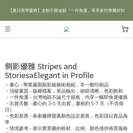
【夏日美學慶典】全館不限金額「一件免運」再享多件專屬折扣
【夏日美學慶典】全館不限金額「一件免運」再享多件專屬折扣
新手好禮 🎁 加 LINE 好友，現領 新朋友專屬見面禮 優惠券！👉
點我領取
【夏日美學慶典】全館不限金額「一件免運」再享多件專屬折扣
側影優雅 Stripes and
StoriesaElegant in Profile
・畫心 - 專業霧面顯影級藝術相紙，非一般印刷品
・頂級畫質 - 版權檔案，單品輸出，細節清晰，色彩飽和
・一件免運 - 台灣地區不論尺寸規格，均享一幅即免運優惠
・出貨天數 - 畫心約 3-5 天出貨，畫框約 5-7 天（不含假
日）
・色彩差異 - 各家廠牌螢幕顏色設定差異，色彩請以實品為
準
・情境參考 - 展示實景圖的框材、比例、顏色僅供佈置風格