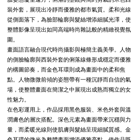
裝外套，展現出冷靜而優雅的都市氣質。柔和光線
從側面落下，為臉部輪廓與髮絲增添細膩光澤，使
整體影像呈現出如同高端時尚雜誌般的精緻視覺氛
圍。
畫面語言融合現代時尚攝影與極簡主義美學。人物
的側臉輪廓與西裝外套的俐落線條形成穩定而優雅
的構圖節奏，而金色耳環則成為畫面中的柔和焦
點。人物微微前傾的姿態帶有一種沉靜而自信的氣
場，使整體畫面在簡潔之中展現出成熟而獨立的女
性魅力。
在色彩運用上，作品採用黑色服裝、米色外套與溫
潤膚色的層次搭配。深色元素為畫面帶來沉穩與力
量，而柔暖光線則使肌膚與髮絲呈現細膩質感。金
色耳環的微光為整體畫面增添優雅亮點，使作品既