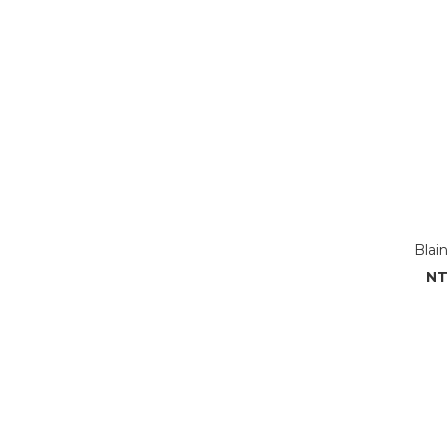
Blai
NT