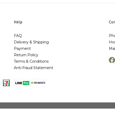
Help
Con
FAQ
Pho
Delivery & Shipping
Hou
Payment
Ma
Return Policy
Terms & Conditions
Anti-Fraud Statement
Copyright© 硬石 Ins Design