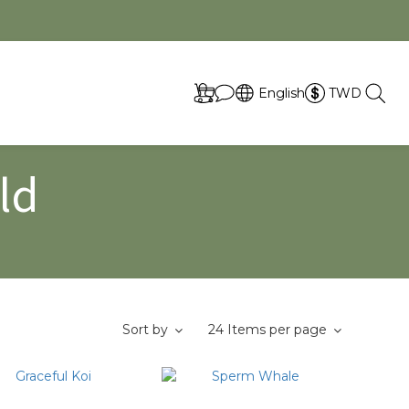
取
English
TWD
ld
Sort by
24 Items per page