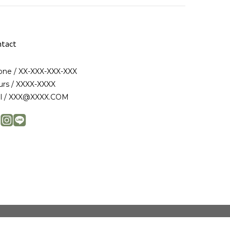
tact
ne / XX-XXX-XXX-XXX
rs / XXXX-XXXX
il / XXX@XXXX.COM