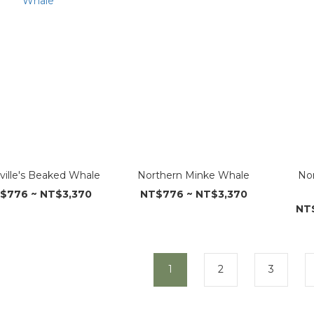
nville's Beaked Whale
Northern Minke Whale
No
$776 ~ NT$3,370
NT$776 ~ NT$3,370
NT
1
2
3