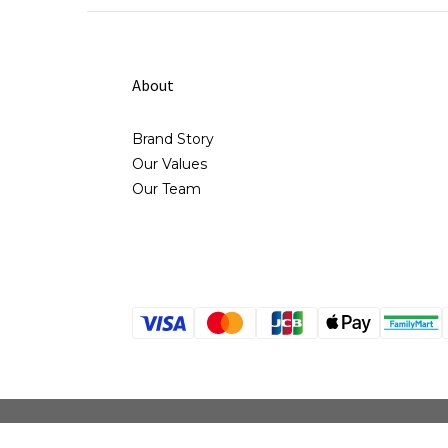
About
Brand Story
Our Values
Our Team