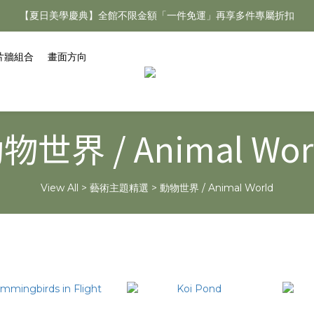
【夏日美學慶典】全館不限金額「一件免運」再享多件專屬折扣
【夏日美學慶典】全館不限金額「一件免運」再享多件專屬折扣
新手好禮 🎁 加 LINE 好友，現領 新朋友專屬見面禮 優惠券！👉點我領
片牆組合
畫面方向
【夏日美學慶典】全館不限金額「一件免運」再享多件專屬折扣
物世界 / Animal Wor
View All
>
藝術主題精選
>
動物世界 / Animal World