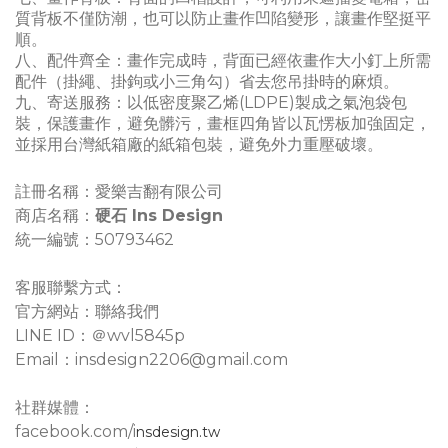
質背板不僅防潮，也可以防止畫作凹陷變形，讓畫作堅挺平
順。
八、配件齊全：畫作完成時，背面已經依畫作大小釘上所需
配件（掛繩、掛鉤或小三角勾）省去您吊掛時的麻煩。
九、寄送服務：以低密度聚乙烯(LDPE)製成之氣泡袋包
裝，
保護畫作，避免髒污，畫框四角皆以瓦愣板加強固定，
並採用台灣紙箱廠的紙箱包裝，避免外力重壓破壞。
註冊名稱：愛樂吉翻有限公司
商店名稱
：
硬石 Ins Design
統一編號：50793462
客服聯繫方式：
官方網站：聯絡我們
LINE ID：＠wvl5845p
Email：insdesign2206@gmail.com
社群媒體：
facebook.com/i
nsdesign.tw