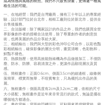
成為情感與風格的映照。我們不只販售掛畫，更傳遞一種風
格生活的可能。
一、在地經營：我們是台灣廠商，擁有三十年以上的專業經
驗，設計部門位於台北市，相框工廠則位於新北市，提供全
台售後服務。
二、合法版權：除了獨家設計的作品之外，我們也購買全世
界影像創作者的授權合法使用，除了尊重創作者的創意技
術，也將美麗的作品分享給大家。
三、相紙輸出：我們與大型的彩色沖印公司合作，以彩色豔
彩相紙輸出，確保影像的層次分明，畫質清晰，
色彩飽和，
鮮豔不褪色
。
四、熱膜熱壓：使用高效能熱裱機為作品做後加工，不僅防
塵、防水、防髒、容易清潔之外，更讓作品顯現層次及質
感。
伍、簡框畫作：正面0.6cm、側面3.5cm的細邊框，線條俐
落簡單、樸實而無華，不喧賓奪主，只為襯托出作品的美
麗。
側面高度有2cm及3.2cm二種，依框的尺寸
六
、無框畫作：
大小搭配，無框畫作是近年來非常流行的款式，無論是擺在
哪個地方都適合。
七、畫作背板：背面的凹槽設計，可利用來遮擋變電箱，密