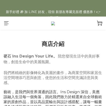
【夏日美學慶典】全館不限金額「一件免運」再享多件專屬折扣
新手好禮 🎁 加 LINE 好友，現領 新朋友專屬見面禮 優惠券！👉
點我領取
【夏日美學慶典】全館不限金額「一件免運」再享多件專屬折扣
商店介紹
硬石 Ins Design Your Life。
陪您發現生活中的美好事
物，創造生命中的美麗氛圍。
我們將精緻的影像轉化為美麗的畫作，為商業空間和家居生
活空間增添巧思與創意，使您的生活和空間充滿詩意與美
感。
藝術，是我們與世界溝通的語言。Ins Design 深信，美應
該融入生活每一個角落，因此我們致力於精選來自全球藝術
家的原創作品，並以高品質輸出與設計感搭配，讓每一幅畫