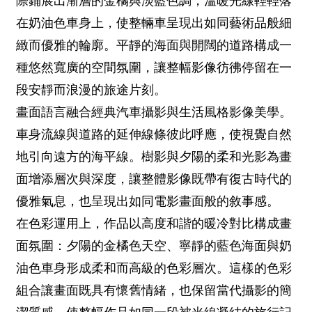
際鋪展出漸層的金橘與淡藍色調，溫暖光線輕輕落
在奶油色車身上，使整輛車呈現出如同藝術品般細
緻而優雅的輪廓。平靜的海面與開闊的道路構成一
種悠然寬廣的空間氛圍，讓整幅影像彷彿停留在一
段安靜而浪漫的旅途片刻。
畫面語言融合經典汽車攝影與生活風格影像美學。
車身流線與道路的延伸線條彼此呼應，使視覺自然
地引向遠方的海平線。樹影與夕陽的柔和光影為畫
面增添層次與深度，讓整體影像既帶有復古時代的
優雅氣息，也呈現出如同電影畫面般的敘事感。
在色彩運用上，作品以高度和諧的暖冷對比構成畫
面氛圍：夕陽的金橘色天空、寧靜的藍色海面與奶
油色車身形成柔和而高級的色彩層次。這樣的色彩
組合讓畫面既具有懷舊情緒，也保留當代攝影的簡