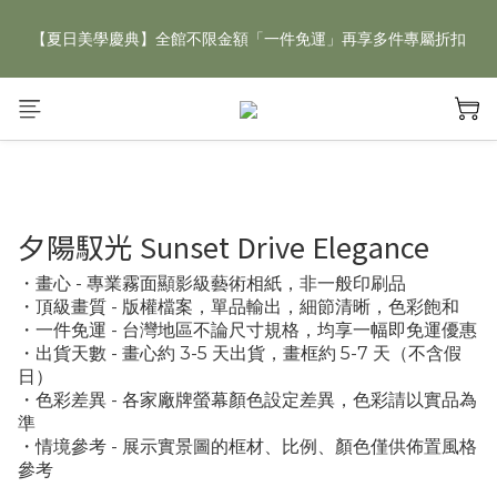
【夏日美學慶典】全館不限金額「一件免運」再享多件專屬折扣
【夏日美學慶典】全館不限金額「一件免運」再享多件專屬折扣
新手好禮 🎁 加 LINE 好友，現領 新朋友專屬見面禮 優惠券！👉
點我領取
【夏日美學慶典】全館不限金額「一件免運」再享多件專屬折扣
夕陽馭光 Sunset Drive Elegance
・畫心 - 專業霧面顯影級藝術相紙，非一般印刷品
・頂級畫質 - 版權檔案，單品輸出，細節清晰，色彩飽和
・一件免運 - 台灣地區不論尺寸規格，均享一幅即免運優惠
・出貨天數 - 畫心約 3-5 天出貨，畫框約 5-7 天（不含假
日）
・色彩差異 - 各家廠牌螢幕顏色設定差異，色彩請以實品為
準
・情境參考 - 展示實景圖的框材、比例、顏色僅供佈置風格
參考